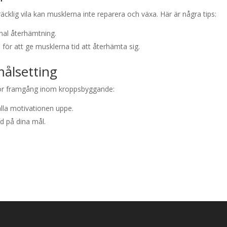
lräcklig vila kan musklerna inte reparera och växa. Här är några tips:
mal återhämtning.
 för att ge musklerna tid att återhämta sig.
målsetting
 för framgång inom kroppsbyggande:
ålla motivationen uppe.
ad på dina mål.
re uppnå framgång och naturlig muskeltillväxt utan att använda stero
för den långsiktiga hälsan.