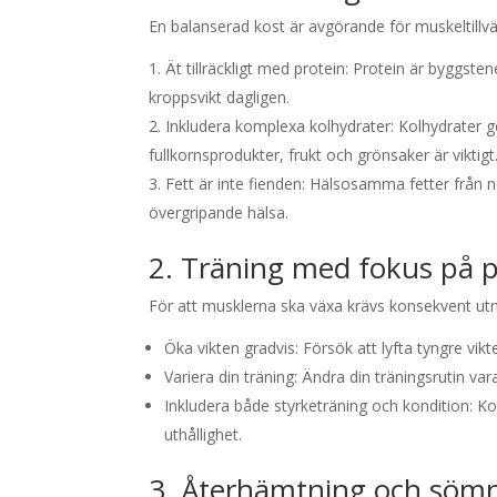
En balanserad kost är avgörande för muskeltillväx
Ät tillräckligt med protein: Protein är byggst
kroppsvikt dagligen.
Inkludera komplexa kolhydrater: Kolhydrater g
fullkornsprodukter, frukt och grönsaker är viktigt
Fett är inte fienden: Hälsosamma fetter från 
övergripande hälsa.
2. Träning med fokus på p
För att musklerna ska växa krävs konsekvent utm
Öka vikten gradvis: Försök att lyfta tyngre vikte
Variera din träning: Ändra din träningsrutin va
Inkludera både styrketräning och kondition: K
uthållighet.
3. Återhämtning och söm