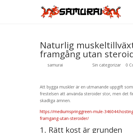
Naturlig muskeltillvä
framgång utan steroi
por
samurai
|
Jul 9, 2026
|
Sin categorizar
|
0 C
Att bygga muskler är en utmanande uppgift som 
frestelsen att använda steroider stor, men det fin
skadliga ämnen.
https://mediumspringgreen-mule-346044.hostinge
framgang-utan-steroider/
1. Rätt kost är grunden