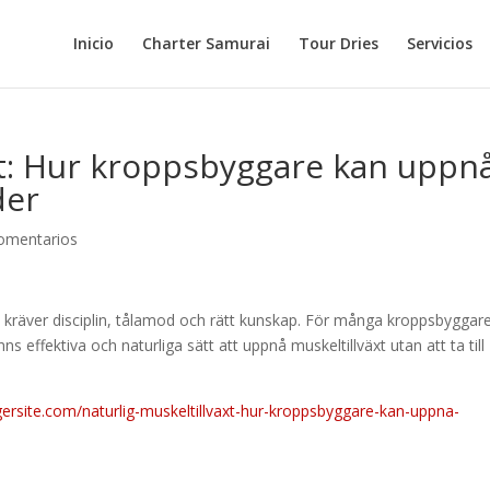
Inicio
Charter Samurai
Tour Dries
Servicios
xt: Hur kroppsbyggare kan uppn
der
omentarios
kräver disciplin, tålamod och rätt kunskap. För många kroppsbyggare
ns effektiva och naturliga sätt att uppnå muskeltillväxt utan att ta till
rsite.com/naturlig-muskeltillvaxt-hur-kroppsbyggare-kan-uppna-