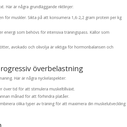
t. Här är några grundläggande riktlinjer:
enen för muskler. Sikta på att konsumera 1,6-2,2 gram protein per kg
er energi som behövs för intensiva träningspass. Källor som
.
nötter, avokado och olivolja är viktiga för hormonbalansen och
rogressiv överbelastning
aning. Här är några nyckelaspekter:
r över tid för att stimulera muskeltillväxt.
rannan månad för att förhindra platåer.
ombinera olika typer av träning för att maximera din muskelutveckling
n