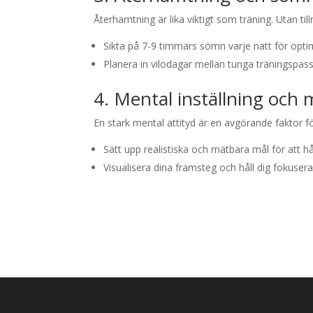
Återhämtning är lika viktigt som träning. Utan til
Sikta på 7-9 timmars sömn varje natt för opti
Planera in vilodagar mellan tunga träningspass
4. Mental inställning och 
En stark mental attityd är en avgörande faktor
Sätt upp realistiska och mätbara mål för att h
Visualisera dina framsteg och håll dig fokuser
Genom att följa dessa riktlinjer kan kroppsbygga
vilket inte bara är bättre för kroppen men också 