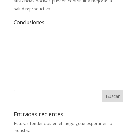
sustancias nocivas pueden contribuir a mejorar la
salud reproductiva.
Conclusiones
El uso de esteroides anabólicos puede tener efectos
adversos significativos en la fertilidad masculina.
Aquellos que consideran el uso de estas sustancias
deben ser conscientes de los riesgos y consultar con
un profesional médico. La fertilidad es un aspecto
fundamental de la salud masculina y debe ser cuidada
y protegida adecuadamente.
Entradas recientes
Futuras tendencias en el juego ¿qué esperar en la
industria